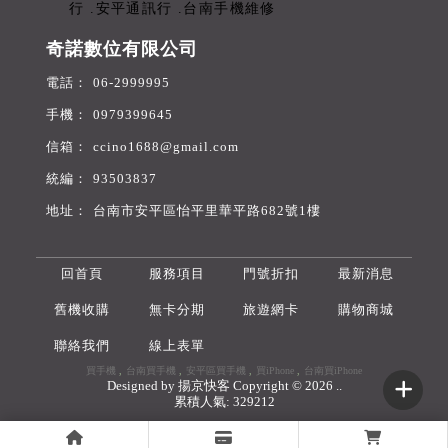
奇諾數位有限公司
06-2999995
0979399645
ccino1688@gmail.com
93503837
台南市安平區怡平里華平路682號1樓
回首頁
服務項目
門號折扣
最新消息
舊機收購
無卡分期
旅遊網卡
購物商城
聯絡我們
線上表單
買手機
台南買手機
安平區買手機
買iPhone
台南買iPhone
Designed by
揚京快客
Copyright © 2026
..
累積人氣: 329212