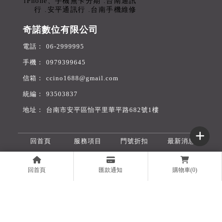
奇諾數位有限公司
06-2999995
0979399645
ccino1688@gmail.com
93503837
台南市安平區怡平里華平路682號1樓
回首頁
服務項目
門號折扣
最新消息
舊機收購
無卡分期
旅遊網卡
購物商城
回首頁
匯款通知
購物車(0)
聯絡我們
線上表單
買手機
台南買手機
安平區買手機
買iPhone
台南買iPhone
Designed by
揚京快客
Copyright © 2026
..
累積人氣: 323980