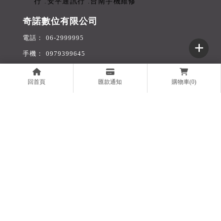
奇諾數位有限公司
06-2999995
0979399645
ccino1688@gmail.com
回首頁
匯款通知
購物車(0)
93503837
台南市安平區怡平里華平路682號1樓
回首頁
服務項目
門號折扣
最新消息
舊機收購
無卡分期
旅遊網卡
購物商城
聯絡我們
線上表單
買手機
台南買手機
安平區買手機
買iPhone
台南買iPhone
Designed by
揚京快客
Copyright © 2026
..
累積人氣: 331042