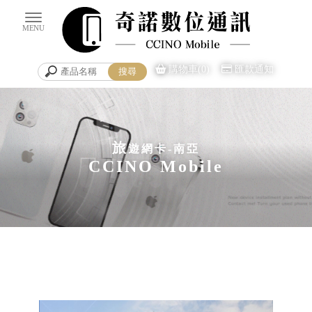
購物車(0)
匯款通知
旅
遊網卡-南亞