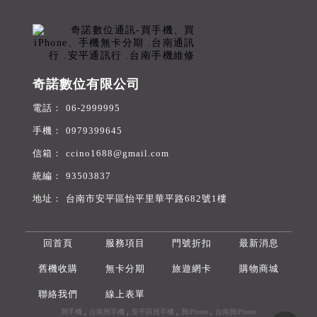
奇諾數位有限公司
06-2999995
0979399645
ccino1688@gmail.com
93503837
台南市安平區怡平里華平路682號1樓
回首頁
服務項目
門號折扣
最新消息
舊機收購
無卡分期
旅遊網卡
購物商城
聯絡我們
線上表單
買手機
台南買手機
安平區買手機
買iPhone
台南買iPhone