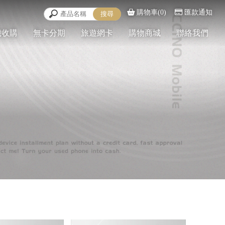
購物車(0)
匯款通知
機收購
無卡分期
旅遊網卡
購物商城
聯絡我們