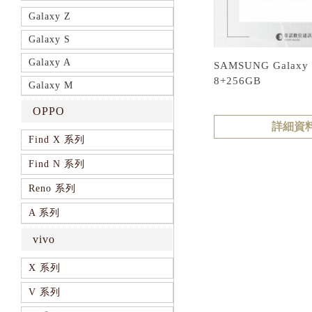
Galaxy Z
Galaxy S
Galaxy A
SAMSUNG Galaxy
8+256GB
Galaxy M
OPPO
詳細資
Find X 系列
Find N 系列
Reno 系列
A 系列
vivo
X 系列
V 系列