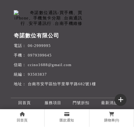
奇諾數位有限公司
06-2999995
0979399645
ccino1688@gmail.com
93503837
台南市安平區怡平里華平路682號1樓
回首頁
服務項目
門號折扣
最新消息
舊機收購
無卡分期
旅遊網卡
購物商城
回首頁
匯款通知
購物車(0)
聯絡我們
線上表單
買手機
台南買手機
安平區買手機
買iPhone
台南買iPhone