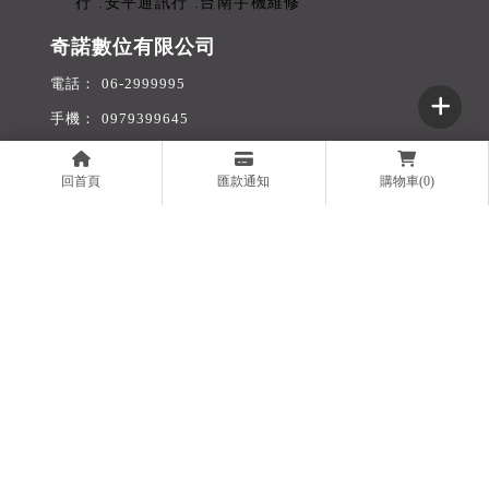
奇諾數位有限公司
06-2999995
0979399645
ccino1688@gmail.com
回首頁
匯款通知
購物車(0)
93503837
台南市安平區怡平里華平路682號1樓
回首頁
服務項目
門號折扣
最新消息
舊機收購
無卡分期
旅遊網卡
購物商城
聯絡我們
線上表單
買手機
台南買手機
安平區買手機
買iPhone
台南買iPhone
Designed by
揚京快客
Copyright © 2026
..
累積人氣: 323981