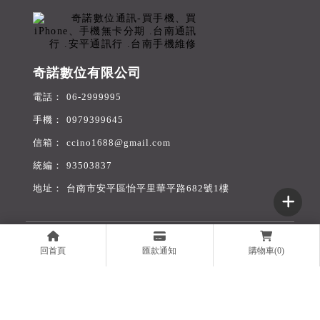
奇諾數位有限公司
06-2999995
0979399645
ccino1688@gmail.com
93503837
台南市安平區怡平里華平路682號1樓
回首頁
服務項目
門號折扣
最新消息
回首頁
匯款通知
購物車(0)
舊機收購
無卡分期
旅遊網卡
購物商城
聯絡我們
線上表單
買手機
台南買手機
安平區買手機
買iPhone
台南買iPhone
Designed by
揚京快客
Copyright © 2026
..