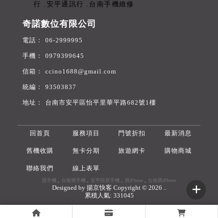
奇諾數位有限公司
06-2999995
0979399645
ccino1688@gmail.com
93503837
台南市安平區怡平里華平路682號1樓
回首頁
服務項目
門號折扣
最新消息
舊機收購
無卡分期
旅遊網卡
購物商城
聯絡我們
線上表單
買手機
台南買手機
安平區買手機
買iPhone
台南買iPhone
Designed by
揚京快客
Copyright © 2026
..
累積人氣: 331045