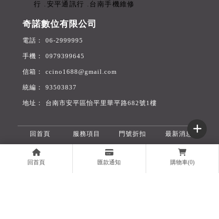
奇諾數位有限公司
06-2999995
0979399645
ccino1688@gmail.com
93503837
台南市安平區怡平里華平路682號1樓
回首頁
服務項目
門號折扣
最新消息
舊機收購
無卡分期
旅遊網卡
購物商城
回首頁
匯款通知
購物車(0)
聯絡我們
線上表單
買手機
台南買手機
安平區買手機
買iPhone
台南買iPhone
Designed by
揚京快客
Copyright © 2026
..
累積人氣: 325280