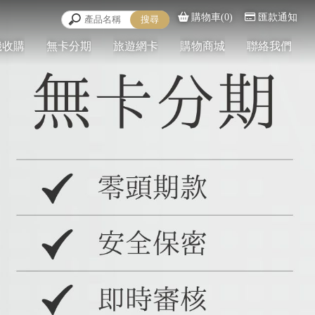
購物車(0)
匯款通知
機收購
無卡分期
旅遊網卡
購物商城
聯絡我們