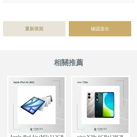
Apple iPad Air (M3) 512GB
vivo Y29s 6GB+128GB