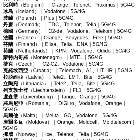
比利時
（Belgium
）｜Orange、Telenet、Proximus
｜5G/4G
冰島
（Iceland
）｜Vodafone
｜5G/4G
波蘭
（Poland
）｜Plus
｜5G/4G
丹麥
（Denmark
）｜TDC、Telenor、Telia
｜5G/4G
德國
（Germany
）｜O2-de、Vodafone、Telekom
｜5G/4G
法國
（France
）｜Orange、Bouygues、Free
｜5G/4G
芬蘭
（Finland
）｜Elisa、Telia、DNA
｜5G/4G
荷蘭
（Netherlands
）｜KPN、Vodafone、Odido
｜5G/4G
蒙特內哥羅
（Montenegro
）｜MTEL
｜5G/4G
捷克
（Czech
）｜O2-CZ、Vodafone
｜5G/4G
克羅埃西亞
（Croatia
）｜Telemach、A1、HT HR
｜5G/4G
拉脱維亞
（Latvia
）｜Tele2、LMT、Bite
｜5G/4G
立陶宛
（Lithuania
）｜Tele2、Telia、Bite
｜5G/4G
列支敦士登
（Liechtenstein
）｜FL1
｜5G/4G
盧森堡
（Luxembourg
）｜Tango、Orange
｜5G/4G
羅馬尼亞
（Romania
）｜DIGI.ro、Vodafone、Orange
｜
5G/4G
馬爾他
（Malta
）｜
Melita
、
GO
、
Vodafone
｜5G/4G
摩爾多瓦
（Moldova
）｜
Orange
、
Moldcell
、
Moldtelecom
｜
5G/4G
挪威
（Norway
）｜
ice
、
Telenor
、
Telia
｜5G/4G