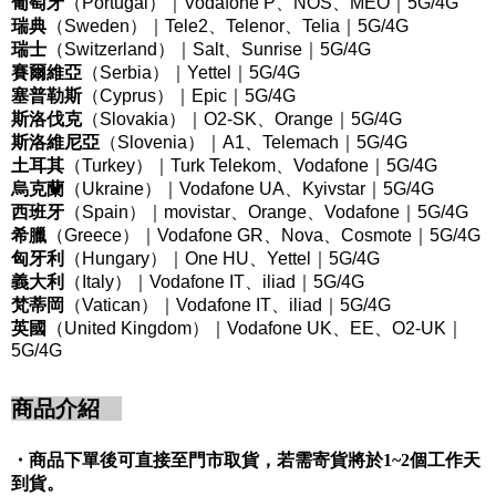
葡萄牙
（Portugal
）｜
Vodafone P
、
NOS
、
MEO
｜5G/4G
瑞典
（Sweden
）｜
Tele2
、
Telenor
、
Telia
｜5G/4G
瑞士
（Switzerland
）｜
Salt
、
Sunrise
｜5G/4G
賽爾維亞
（Serbia
）｜
Yettel
｜5G/4G
塞普勒斯
（Cyprus
）｜
Epic
｜5G/4G
斯洛伐克
（Slovakia
）｜
O2-SK
、
Orange
｜5G/4G
斯洛維尼亞
（Slovenia
）｜
A1
、
Telemach
｜5G/4G
土耳其
（Turkey
）｜
Turk Telekom
、
Vodafone
｜5G/4G
烏克蘭
（Ukraine
）｜
Vodafone UA
、
Kyivstar
｜5G/4G
西班牙
（Spain
）｜
movistar
、
Orange
、
Vodafone
｜5G/4G
希臘
（Greece
）｜
Vodafone GR
、
Nova
、
Cosmote
｜5G/4G
匈牙利
（Hungary
）｜
One HU
、
Yettel
｜5G/4G
義大利
（Italy
）｜
Vodafone IT
、
iliad
｜5G/4G
梵蒂岡
（Vatican
）｜
Vodafone IT
、
iliad
｜5G/4G
英國
（United Kingdom
）｜
Vodafone UK
、
EE
、
O2-UK
｜
5G/4G
商品介紹
・商品下單後可直接至門市取貨，若需寄貨將於1~2個工作天
到貨。