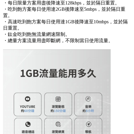
・
每日限量方案用盡後降速至128kbps，
並於隔日重置
。
・吃到飽方案每日使用達2GB後降速至5mbps，並於隔日重
置。
・高速吃到飽方案每日使用達1GB後降速至10mbps，並於隔
日重置。
・鈦金吃到飽無流量網速限制。
・
總量方案流量用盡即斷網，不限制當日使用流量。