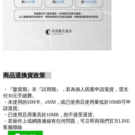
商品退換貨政策
・
『鑒賞期』非『試用期』，
若為個人因素申請退貨，需支
付30元手續費。
・未使用的SIM卡、eSIM，或已使用且使用量低於10MB可申
請退貨。
・已使用且用量高於10MB，恕不接受退貨。
・若操作上或網路連線有任何問題，可立即與我們官方LINE
客服聯絡