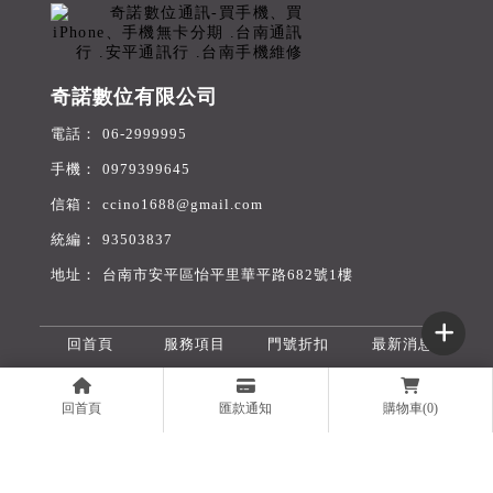
奇諾數位有限公司
06-2999995
0979399645
ccino1688@gmail.com
93503837
台南市安平區怡平里華平路682號1樓
回首頁
服務項目
門號折扣
最新消息
舊機收購
無卡分期
旅遊網卡
購物商城
回首頁
匯款通知
購物車(0)
聯絡我們
線上表單
買手機
台南買手機
安平區買手機
買iPhone
台南買iPhone
Designed by
揚京快客
Copyright © 2026
..
累積人氣: 329996