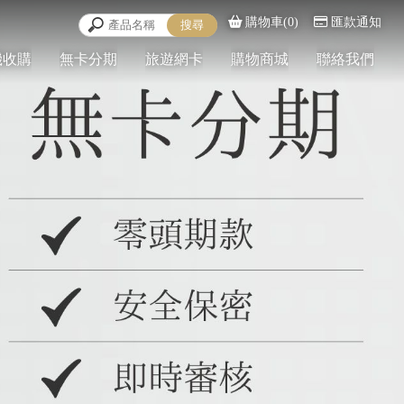
購物車(0)
匯款通知
機收購
無卡分期
旅遊網卡
購物商城
聯絡我們