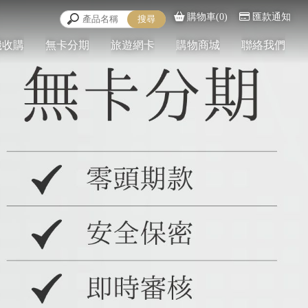
購物車(0)
匯款通知
機收購
無卡分期
旅遊網卡
購物商城
聯絡我們