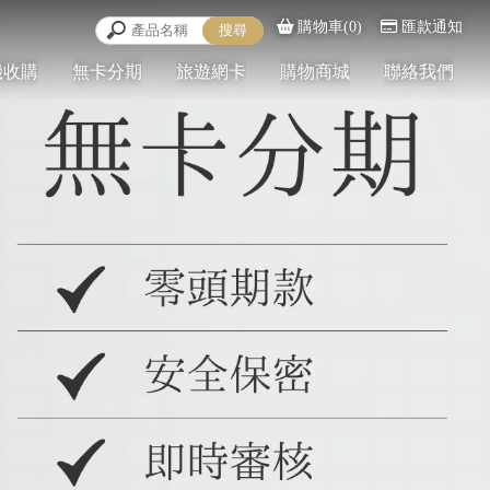
購物車(0)
匯款通知
機收購
無卡分期
旅遊網卡
購物商城
聯絡我們