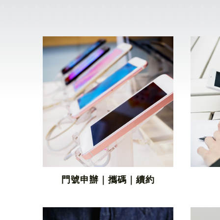
門號申辦｜攜碼｜續約