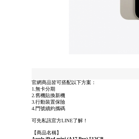
官網商品皆可搭配以下方案：
1.無卡分期
2.舊機貼換新機
3.行動裝置保險
4.門號續約攜碼
可先私訊官方LINE了解！
【商品名稱】
Apple iPad mini (A17 Pro) 512GB