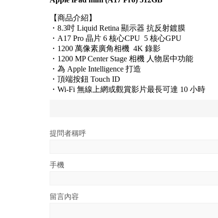
【商品介紹】
・8.3吋 Liquid Retina 顯示器 抗反射鍍膜
・A17 Pro 晶片 6 核心CPU 5 核心GPU
・1200 萬像素廣角相機 4K 錄影
・1200 MP Center Stage 相機 人物居中功能
・為 Apple Intelligence 打造
・頂端按鈕 Touch ID
・Wi-Fi 無線上網或觀賞影片最長可達 10 小時
提問者稱呼
手機
留言內容