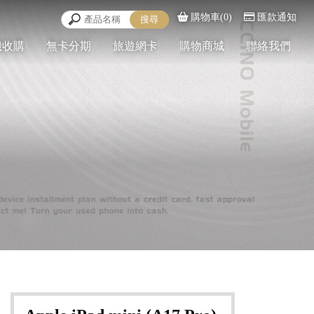
購物車(0)
匯款通知
機收購
無卡分期
旅遊網卡
購物商城
聯絡我們