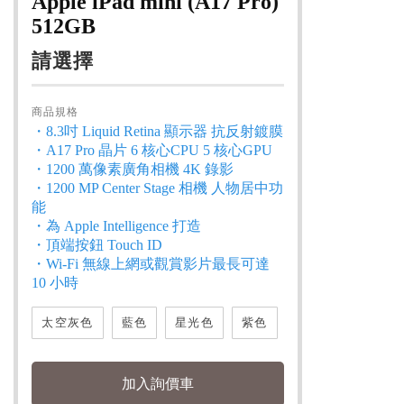
Apple iPad mini (A17 Pro)
512GB
請選擇
商品規格
・8.3吋 Liquid Retina 顯示器 抗反射鍍膜
・A17 Pro 晶片 6 核心CPU 5 核心GPU
・1200 萬像素廣角相機 4K 錄影
・1200 MP Center Stage 相機 人物居中功
能
・為 Apple Intelligence 打造
・頂端按鈕 Touch ID
・Wi-Fi 無線上網或觀賞影片最長可達
10 小時
太空灰色
藍色
星光色
紫色