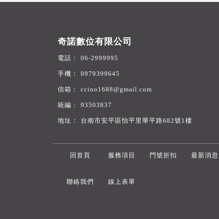
奇諾數位有限公司
06-2999995
0979399645
ccino1688@gmail.com
93503837
台南市安平區怡平里華平路682號1樓
回首頁
服務項目
門號折扣
最新消息
聯絡我們
線上表單