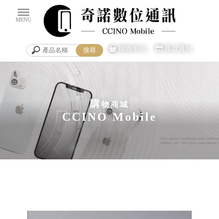
購物車(0)
匯款通知
購
物商城